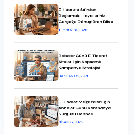
E-ticarete Sıfırdan
Başlamak: Hayallerinizi
Gerçeğe Dönüştüren Bilge
Yol Haritası
TEMMUZ 31, 2026
Babalar Günü E-Ticaret
Siteleri İçin Kapsamlı
Kampanya Stratejisi
HAZIRAN 09, 2026
E-Ticaret Mağazaları İçin
Anneler Günü Kampanya
Kurgusu Rehberi
NISAN 27, 2026