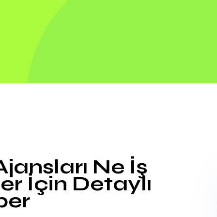
jansları Ne İş
er İçin Detaylı
ber