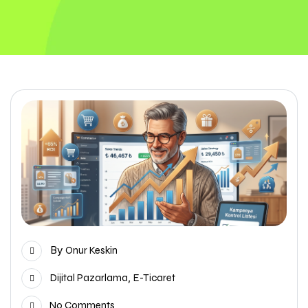
By
Onur Keskin
,
Dijital Pazarlama
E-Ticaret
No Comments