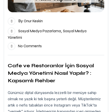
By
Onur Keskin
,
Sosyal Medya Pazarlama
Sosyal Medya
Yönetimi
No Comments
Cafe ve Restoranlar İçin Sosyal
Medya Yönetimi Nasıl Yapılır? :
Kapsamlı Rehber
Günümüz dijital dünyasında lezzetli bir menüye sahip
olmak ne yazık ki tek başına yeterli değil. Müşterileriniz
artık o nefis tabakları önce Instagram veya TikTok’ta
“yemek” istiyor. İşletmenizin kapısından içeri girmeden