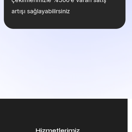
çekimlerimizle %300’e varan satış
artışı sağlayabilirsiniz
Hizmetlerimiz