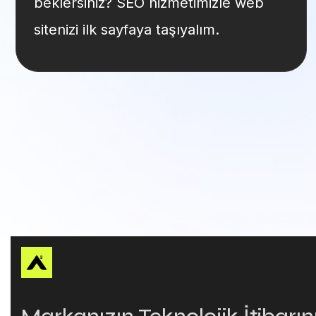
beklersiniz? SEO hizmetimizle web
sitenizi ilk sayfaya taşıyalım.