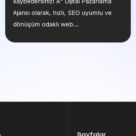
kaybedersiniz! A³ Dijital Pazarlama
Ajansı olarak, hızlı, SEO uyumlu ve
dönüşüm odaklı web…
Sayfalar