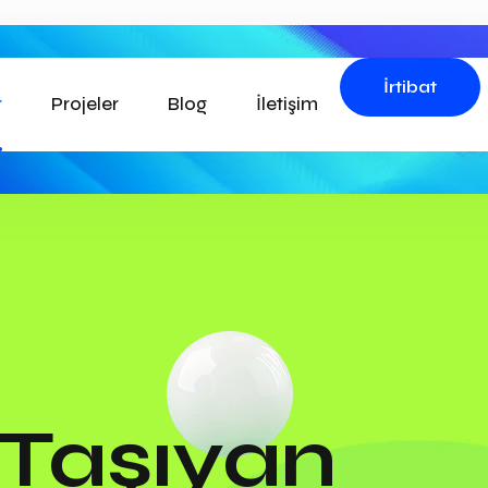
İrtibat
r
Projeler
Blog
İletişim
Taşıyan